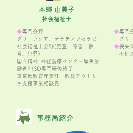
本郷 由美子
社会福祉士
◆
専門分野
◆
専門
グリーフ
ケア、
ナラティブセラピー
グリー
社会福祉士分野(児童、障害、教
◆
喪失
育、犯罪)
不妊治
国立精神､神経医療センター厚生労
働省PTSD専門研修終了
東京都教育庁委託 教員アウトリー
チ支援事業相談員
事務局紹介