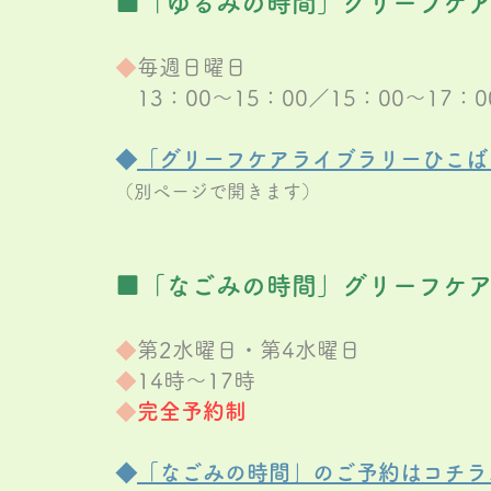
■「ゆるみの時間」グリーフケ
◆
毎週日曜日
1
3：00～15：00／15：00～17：
◆
「グリーフケアライブラリーひこば
（別ページで開きます
）
■「なごみの時間」グリーフケ
◆
第2水曜日・第4水曜日
◆
14時～17時
◆
完全予約
制
​◆
「なごみの時間」のご予約は
コチラ