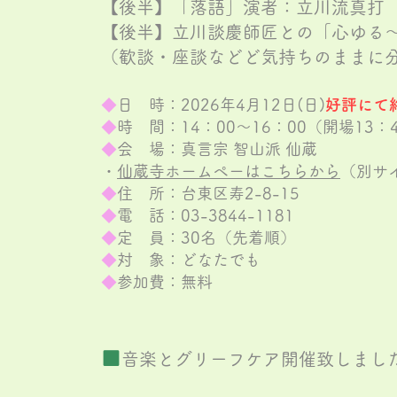
​【後半】「落語」演者：立川流真打
【後半】立川談慶師匠との「心ゆる
（歓談・座談などど気持ちのままに
◆
日 時：2026年4月12日(日)
好評にて
◆
時 間：14：00～16：00（開場13：
◆
会 場：真言宗 智山派 仙蔵
・
仙蔵寺ホームペー
はこちらから
（別サ
◆
住 所：台東区寿2-8-15
◆
電 話：03-3844-1181
◆
定 員：30名（先着順）
◆
対 象：どなたでも
◆
参加費：無料
■
​音楽とグリーフケア開催致しまし