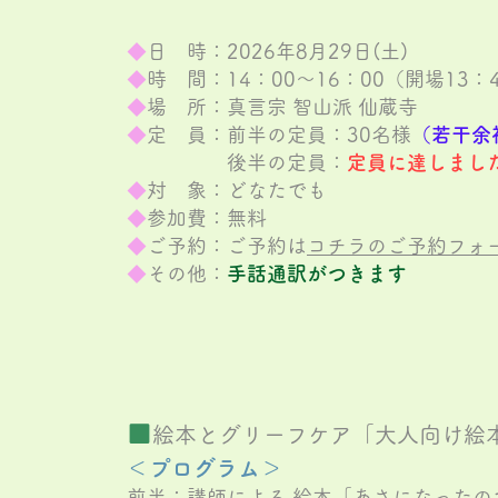
◆
日 時：2026年8月29
日(土)
◆
時 間：14：00～16：00（開場13：
◆
場 所：真言宗 智山派 仙蔵寺
◆
定 員：前半の定員：30名様
（若干余
後半の定員：
定員に達しまし
◆
対 象：どなたでも
◆
参加費：無料
◆
ご予約：ご予約は
コチラのご予約フォ
◆
その他：
手話通訳がつきます
■
​絵本とグリーフケア「大人向け絵
＜プログラム＞
前半：講師
による 絵本
「あさになったの