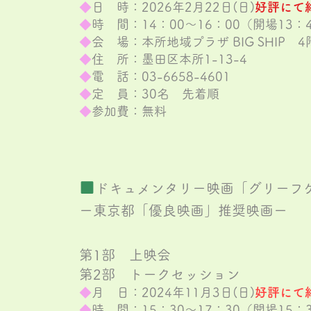
◆
日 時：2026年2
月22
日(日)
好評にて
◆
時 間：14：00～16：00（開場13：
◆
会 場：本所地域プラザ BIG SHIP 
◆
住 所：墨田区本所1-13-4
◆
電 話：03-6658-4601
◆
定 員：30名 先着順
◆
参加費：無料
■
​
ドキュメンタリー映画「グリ
ーフ
​ー東京都「優良映画」推奨映画ー
第1部
上映会
​第2部 トークセッション
◆
月 日：2024年11
月3日(日)
好評にて
◆
時 間：15：30～17：30（開場15：3