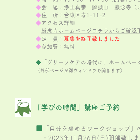
◆
会 場：浄
土真
宗 證誠山 巖念寺（
◆
住 所：台東区寿1-11-2
◆
アクセス詳細
厳念寺ホームペー
ジコチラからご確認
◆
定 員：
募集を終了致しました
◆
参
加費：無料
◆
「グリーフケアの時代に」ホームペー
（外部ページが別ウィンドウで開きます）
「
学びの時間」講座ご予約
■
「
自分を褒めるワークショップ」
・
2023年11月26日(日)開催致し