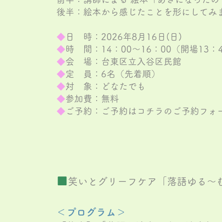
後半：絵本から感じたことを形にしてみ
◆
日 時：2026年8月16日(日)
◆
時 間：14：00～16：00（開場13：
◆
会 場：
台東区立入谷区民館
◆
定 員：6名（先着順）
◆
対 象：どなたでも
◆
参加費：無料
◆
ご予約：ご予約はコチラのご予約フォ
■
笑いとグリーフケア「落語ゆる～
＜プログラム＞